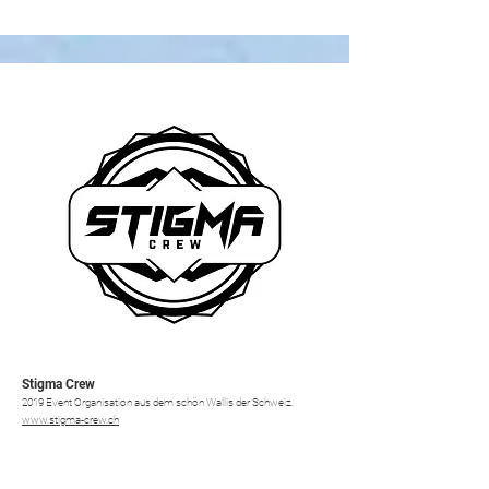
Stigma Crew
2019 Event Organisation aus dem schön Wallis der Schweiz.
www.stigma-crew.ch