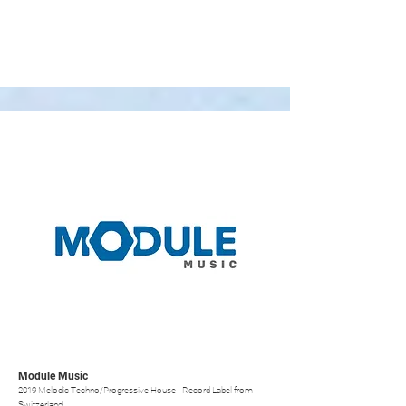
Module Music
2019 Melodic Techno/Progressive House - Record Label from
Switzerland.