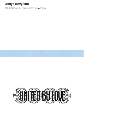
Andy's Berryfarm
2023 Schweizer Bauernhof im Aargau