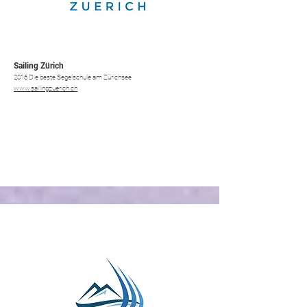
Sailing Zürich
2016 Die beste Segelschule am Zürichsee
www.sailingzuerich.ch