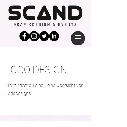
LOGO DESIGN
Hier findest du eine kleine Übersicht von
Logodesigns.