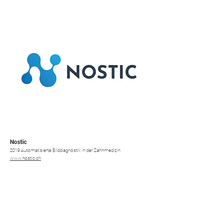
Nostic
2019 Automatisierte Bilddiagnostik in der Zahnmedizin
www.nostic.ch