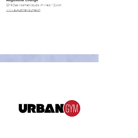
Augustiner Lounge
2019 Das Kosmetikstudio im Kreis 1 Zürich.
www.augustiner-lounge.ch