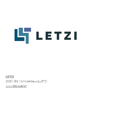
LETZI
2025 MEG Wohnüberbauung LETZI.
www.letzi.zuerich