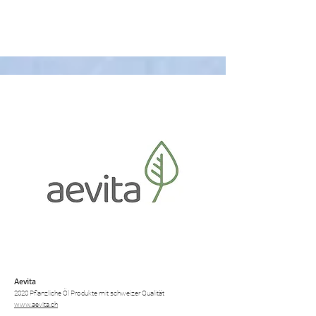
Aevita
2020 Pflanzliche Öl Produkte mit schweizer Qualität
www.aevita.ch