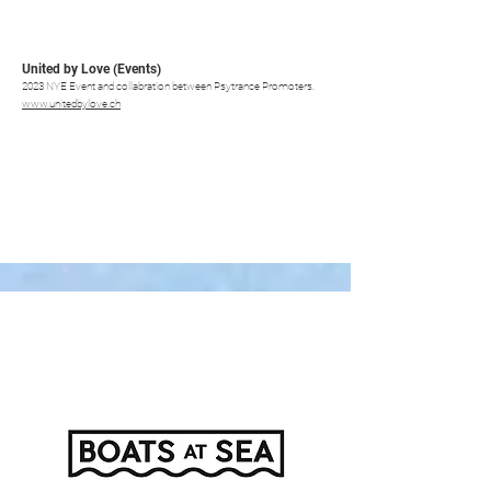
United by Love (Events)
2023 NYE Event and collabration between Psytrance Promoters.
www.unitedbylove.ch