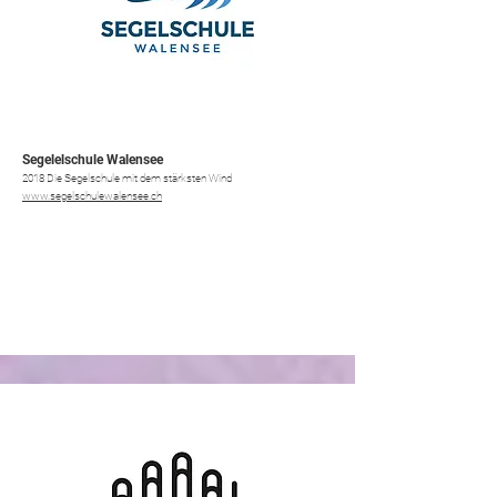
Segelelschule Walensee
2018 Die Segelschule mit dem stärksten Wind
www.segelschulewalensee.ch